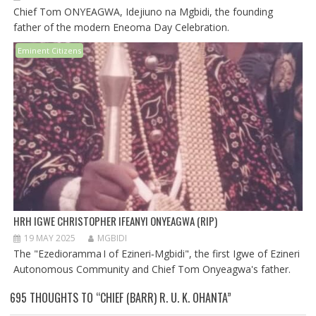
Chief Tom ONYEAGWA, Idejiuno na Mgbidi, the founding
father of the modern Eneoma Day Celebration.
Eminent Citizens
HRH IGWE CHRISTOPHER IFEANYI ONYEAGWA (RIP)
19 MAY 2025
MGBIDI
The "Ezedioramma I of Ezineri‑Mgbidi", the first Igwe of Ezineri
Autonomous Community and Chief Tom Onyeagwa's father.
695 THOUGHTS TO “CHIEF (BARR) R. U. K. OHANTA”