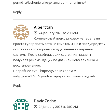
perm0.ru/lechenie-alkogolizma-perm-anonimno/
Reply
Alberttah
24 January 2026 at 7:30 AM
Комплексный подход позволяет врачу не
просто купировать острые симптомы, но и предупредить
осложнения со стороны сердца, печени и нервной
системы. После стабилизации состояния пациент
получает рекомендации по дальнейшему лечению и
восстановлению.
Подробнее тут –
http://vyvod-iz-zapoia-v-
volgograde17.ru/vyvod-iz-zapoya-na-domu-volgograd/
Reply
DavidZoche
24 January 2026 at 7:02 AM