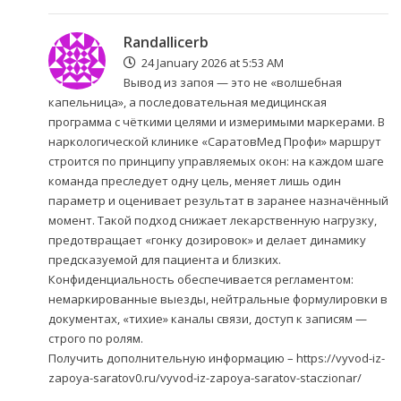
Randallicerb
24 January 2026 at 5:53 AM
Вывод из запоя — это не «волшебная
капельница», а последовательная медицинская
программа с чёткими целями и измеримыми маркерами. В
наркологической клинике «СаратовМед Профи» маршрут
строится по принципу управляемых окон: на каждом шаге
команда преследует одну цель, меняет лишь один
параметр и оценивает результат в заранее назначённый
момент. Такой подход снижает лекарственную нагрузку,
предотвращает «гонку дозировок» и делает динамику
предсказуемой для пациента и близких.
Конфиденциальность обеспечивается регламентом:
немаркированные выезды, нейтральные формулировки в
документах, «тихие» каналы связи, доступ к записям —
строго по ролям.
Получить дополнительную информацию –
https://vyvod-iz-
zapoya-saratov0.ru/vyvod-iz-zapoya-saratov-staczionar/