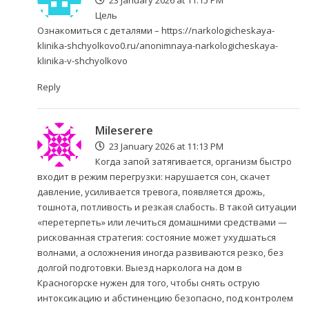
23 January 2026 at 11:15 PM
Цель
Ознакомиться с деталями –
https://narkologicheskaya-
klinika-shchyolkovo0.ru/anonimnaya-narkologicheskaya-
klinika-v-shchyolkovo
Reply
Mileserere
23 January 2026 at 11:13 PM
Когда запой затягивается, организм быстро
входит в режим перегрузки: нарушается сон, скачет
давление, усиливается тревога, появляется дрожь,
тошнота, потливость и резкая слабость. В такой ситуации
«перетерпеть» или лечиться домашними средствами —
рискованная стратегия: состояние может ухудшаться
волнами, а осложнения иногда развиваются резко, без
долгой подготовки. Выезд нарколога на дом в
Красногорске нужен для того, чтобы снять острую
интоксикацию и абстиненцию безопасно, под контролем