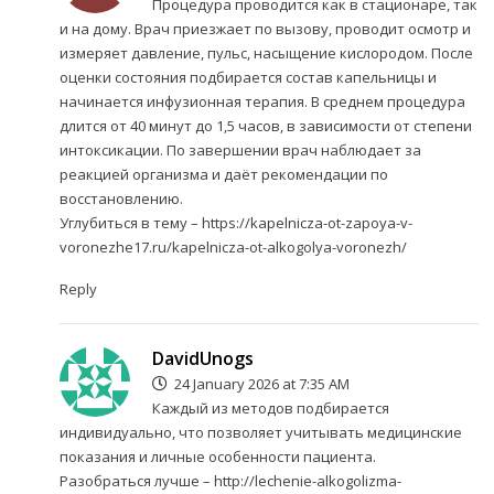
Процедура проводится как в стационаре, так
и на дому. Врач приезжает по вызову, проводит осмотр и
измеряет давление, пульс, насыщение кислородом. После
оценки состояния подбирается состав капельницы и
начинается инфузионная терапия. В среднем процедура
длится от 40 минут до 1,5 часов, в зависимости от степени
интоксикации. По завершении врач наблюдает за
реакцией организма и даёт рекомендации по
восстановлению.
Углубиться в тему –
https://kapelnicza-ot-zapoya-v-
voronezhe17.ru/kapelnicza-ot-alkogolya-voronezh/
Reply
DavidUnogs
24 January 2026 at 7:35 AM
Каждый из методов подбирается
индивидуально, что позволяет учитывать медицинские
показания и личные особенности пациента.
Разобраться лучше –
http://lechenie-alkogolizma-