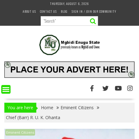
Skip
THURSDAY, AUGUST 6, 2026
to
ABOUT US
CONTACT US
BLOG
SIGN IN / JOIN OUR COMMUNITY
content
You are here
Home
Eminent Citizens
Chief (Barr) R. U. K. Ohanta
Eminent Citizens