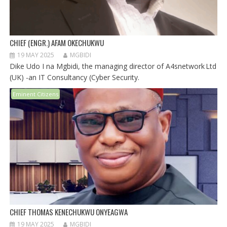
CHIEF (ENGR.) AFAM OKECHUKWU
19 MAY 2025
MGBIDI
Dike Udo I na Mgbidi, the managing director of A4snetwork Ltd
(UK) -an IT Consultancy (Cyber Security.
Eminent Citizens
CHIEF THOMAS KENECHUKWU ONYEAGWA
19 MAY 2025
MGBIDI