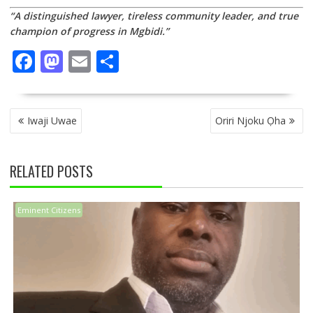
“A distinguished lawyer, tireless community leader, and true
champion of progress in Mgbidi.”
F
M
E
S
ac
as
m
h
e
to
ai
ar
POST
b
d
l
e
Iwaji Uwae
Oriri Njoku Ọha
NAVIGATION
o
o
o
n
RELATED POSTS
k
Eminent Citizens