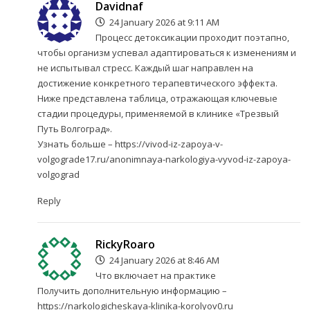
Davidnaf
24 January 2026 at 9:11 AM
Процесс детоксикации проходит поэтапно,
чтобы организм успевал адаптироваться к изменениям и
не испытывал стресс. Каждый шаг направлен на
достижение конкретного терапевтического эффекта.
Ниже представлена таблица, отражающая ключевые
стадии процедуры, применяемой в клинике «Трезвый
Путь Волгоград».
Узнать больше –
https://vivod-iz-zapoya-v-
volgograde17.ru/anonimnaya-narkologiya-vyvod-iz-zapoya-
volgograd
Reply
RickyRoaro
24 January 2026 at 8:46 AM
Что включает на практике
Получить дополнительную информацию –
https://narkologicheskaya-klinika-korolyov0.ru