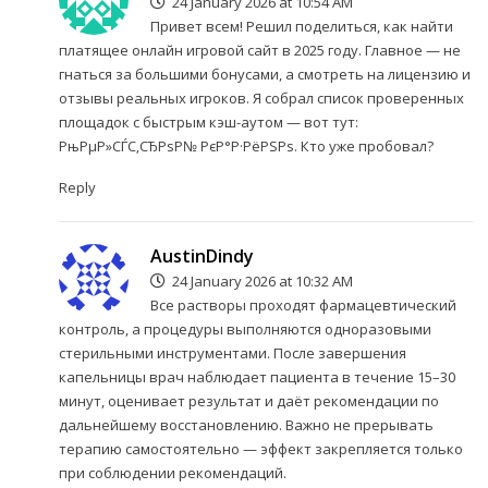
24 January 2026 at 10:54 AM
Привет всем! Решил поделиться, как найти
платящее онлайн игровой сайт в 2025 году. Главное — не
гнаться за большими бонусами, а смотреть на лицензию и
отзывы реальных игроков. Я собрал список проверенных
площадок с быстрым кэш-аутом — вот тут:
РњРµР»СЃС‚СЂРѕР№ РєР°Р·РёРЅРѕ
. Кто уже пробовал?
Reply
AustinDindy
24 January 2026 at 10:32 AM
Все растворы проходят фармацевтический
контроль, а процедуры выполняются одноразовыми
стерильными инструментами. После завершения
капельницы врач наблюдает пациента в течение 15–30
минут, оценивает результат и даёт рекомендации по
дальнейшему восстановлению. Важно не прерывать
терапию самостоятельно — эффект закрепляется только
при соблюдении рекомендаций.